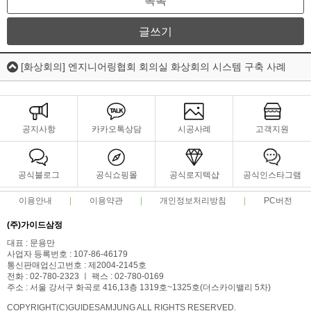
목록
글쓰기
[화상회의] 엔지니어링협회 회의실 화상회의 시스템 구축 사례
공지사항
카카오톡상담
시공사례
고객지원
공식블로그
공식쇼핑몰
공식로지텍샵
공식인스타그램
이용안내
이용약관
개인정보처리방침
PC버전
(주)가이드삼정
대표 : 문용만
사업자 등록번호 : 107-86-46179
통신판매업신고번호 : 제2004-2145호
전화 : 02-780-2323 ㅣ 팩스 : 02-780-0169
주소 : 서울 강서구 화곡로 416,13층 1319호~1325호(더스카이밸리 5차)
COPYRIGHT(C)GUIDESAMJUNG ALL RIGHTS RESERVED.