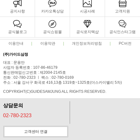
공지사항
카카오톡상담
시공사례
고객지원
공식블로그
공식쇼핑몰
공식로지텍샵
공식인스타그램
이용안내
이용약관
개인정보처리방침
PC버전
(주)가이드삼정
대표 : 문용만
사업자 등록번호 : 107-86-46179
통신판매업신고번호 : 제2004-2145호
전화 : 02-780-2323 ㅣ 팩스 : 02-780-0169
주소 : 서울 강서구 화곡로 416,13층 1319호~1325호(더스카이밸리 5차)
COPYRIGHT(C)GUIDESAMJUNG ALL RIGHTS RESERVED.
상담문의
02-780-2323
고객센터 연결