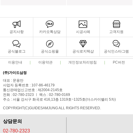
공지사항
카카오톡상담
시공사례
고객지원
공식블로그
공식쇼핑몰
공식로지텍샵
공식인스타그램
이용안내
이용약관
개인정보처리방침
PC버전
(주)가이드삼정
대표 : 문용만
사업자 등록번호 : 107-86-46179
통신판매업신고번호 : 제2004-2145호
전화 : 02-780-2323 ㅣ 팩스 : 02-780-0169
주소 : 서울 강서구 화곡로 416,13층 1319호~1325호(더스카이밸리 5차)
COPYRIGHT(C)GUIDESAMJUNG ALL RIGHTS RESERVED.
상담문의
02-780-2323